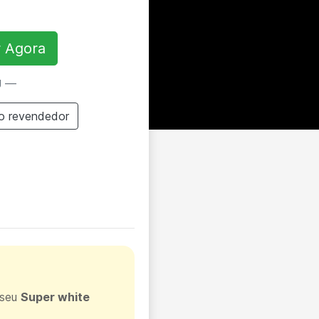
 Agora
U —
o revendedor
 seu
Super white