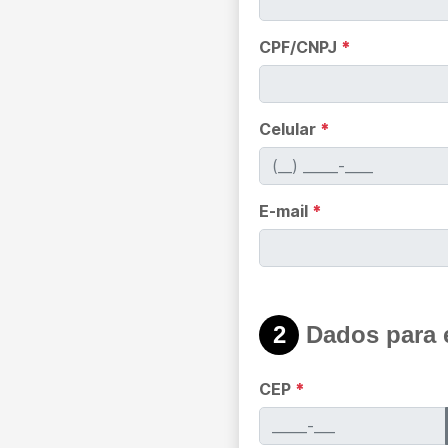
CPF/CNPJ
*
Celular
*
E-mail
*
2
Dados para 
CEP
*