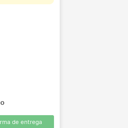
io
orma de entrega