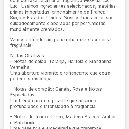
com certeza irá amar a fragrância M09 da Luci
Luci. Usamos ingredientes selecionados, matérias-
primas importadas, principalmente da França,
Suíça e Estados Unidos. Nossas fragrâncias são
cuidadosamente elaboradas por perfumistas
mundialmente premiados.
Vamos entender um pouquinho mais sobre essa
fragrância!
Notas Olfativas
- Notas de saída: Toranja, Hortelã e Mandarina
Vermelha.
Uma abertura vibrante e refrescante que exala
poder e sofisticação.
- Notas de coração: Canela, Rosa e Notas
Especiadas.
Um blend quente e picante que adiciona
profundidade e intensidade à fragrância.
- Notas de fundo: Couro, Madeira Branca, Âmbar
e Patchouli.
Uma base rica e amadeirada que transmite