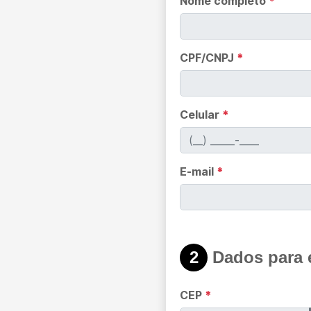
Nome completo
*
CPF/CNPJ
*
Celular
*
E-mail
*
2
Dados para 
CEP
*