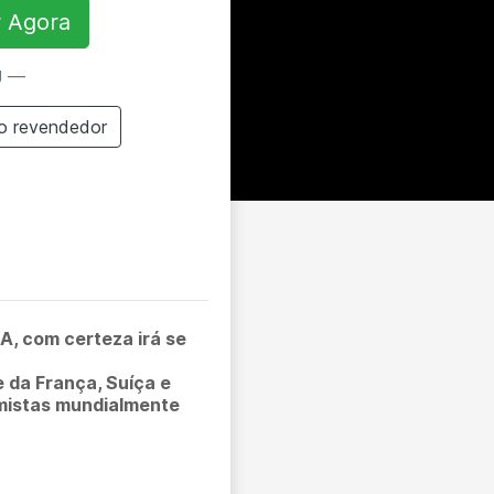
 Agora
U —
o revendedor
, com certeza irá se
 da França, Suíça e
mistas mundialmente