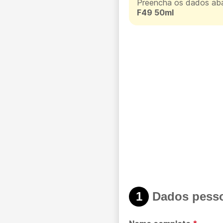
Preencha os dados aba
F49 50ml
1
Dados pesso