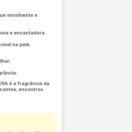
que envolvente e
rosa e encantadora.
ível na pele.
lhar.
rância.
RA é a fragrância da
rcantes, encontros