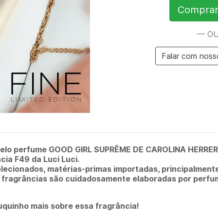
Comprar
— O
Falar com noss
pelo perfume GOOD GIRL SUPRÊME DE CAROLINA HERRERA
ia F49 da Luci Luci.
lecionados, matérias-primas importadas, principalmente
s fragrâncias são cuidadosamente elaboradas por perfu
quinho mais sobre essa fragrância!