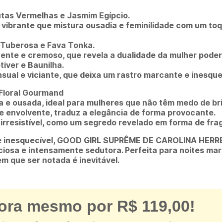
tas Vermelhas e Jasmim Egípcio.
 vibrante que mistura ousadia e feminilidade com um to
Tuberosa e Fava Tonka.
ente e cremoso, que revela a dualidade da mulher pode
iver e Baunilha.
ual e viciante, que deixa um rastro marcante e inesquec
 Floral Gourmand
 e ousada, ideal para mulheres que não têm medo de bri
e envolvente, traduz a elegância de forma provocante.
esistível, como um segredo revelado em forma de frag
e inesquecível, GOOD GIRL SUPRÊME DE CAROLINA HERRE
ciosa e intensamente sedutora. Perfeita para noites ma
m que ser notada é inevitável.
ra mesmo por R$ 119,00!