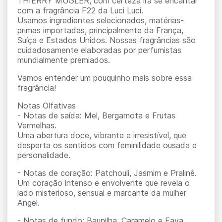
THIERRY MUGLER, com certeza irá se encantar
com a fragrância F22 da Luci Luci.
Usamos ingredientes selecionados, matérias-
primas importadas, principalmente da França,
Suíça e Estados Unidos. Nossas fragrâncias são
cuidadosamente elaboradas por perfumistas
mundialmente premiados.
Vamos entender um pouquinho mais sobre essa
fragrância!
Notas Olfativas
- Notas de saída: Mel, Bergamota e Frutas
Vermelhas.
Uma abertura doce, vibrante e irresistível, que
desperta os sentidos com feminilidade ousada e
personalidade.
- Notas de coração: Patchouli, Jasmim e Pralinê.
Um coração intenso e envolvente que revela o
lado misterioso, sensual e marcante da mulher
Angel.
- Notas de fundo: Baunilha, Caramelo e Fava