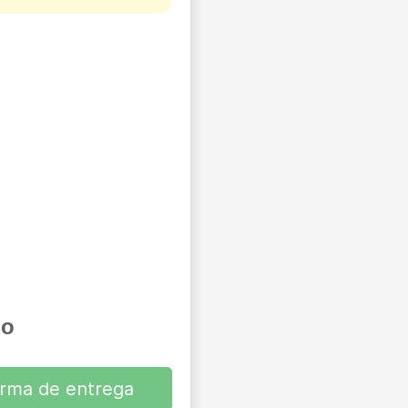
io
orma de entrega