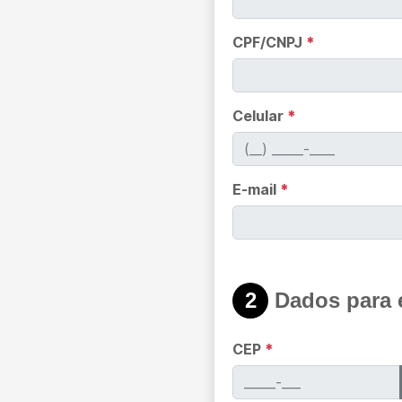
CPF/CNPJ
*
Celular
*
E-mail
*
2
Dados para 
CEP
*