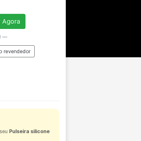
 Agora
U —
o revendedor
 seu
Pulseira silicone